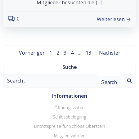
Mitglieder besuchten die […]
0
Weiterlesen
Posts
Posts
Posts
Page
Page
Page
Page
Page
Vorheriger
1
2
3
4
…
13
Nächster
navigation
navigation
naviga
Suche
Search
for:
Informationen
Öffnungszeiten
Schlossbelegung
Eintrittspreise für Schloss Oberstein
Mitglied werden