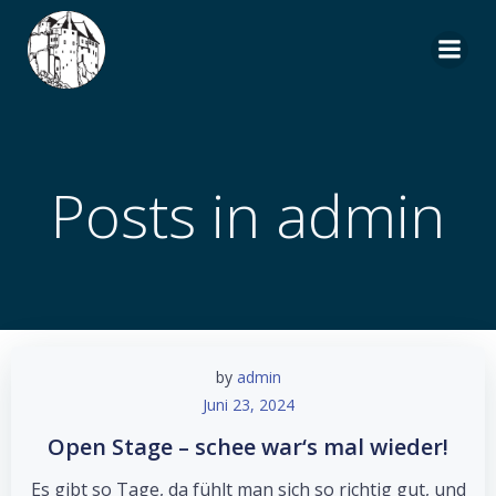
Zum
Inhalt
springen
Posts in
admin
by
admin
Juni 23, 2024
Open Stage – schee war‘s mal wieder!
Es gibt so Tage, da fühlt man sich so richtig gut, und