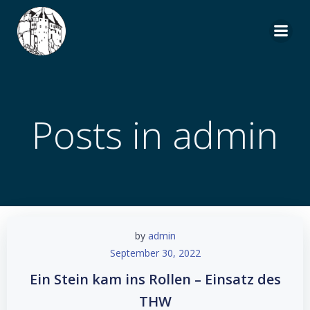
Zum
Inhalt
springen
Posts in
admin
by
admin
September 30, 2022
Ein Stein kam ins Rollen – Einsatz des
THW