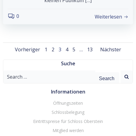
kleinen Publikum […]
0
Weiterlesen
Posts
Posts
Posts
Page
Page
Page
Page
Page
Page
Vorheriger
1
2
3
4
5
…
13
Nächster
navigation
navigation
naviga
Suche
Search
for:
Informationen
Öffnungszeiten
Schlossbelegung
Eintrittspreise für Schloss Oberstein
Mitglied werden