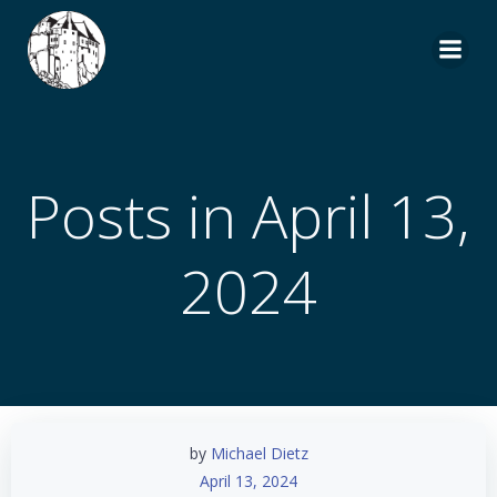
Zum
Inhalt
springen
Posts in April 13,
2024
by
Michael Dietz
April 13, 2024