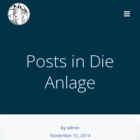
Zum
Inhalt
springen
Posts in Die
Anlage
by
admin
November 15, 2014