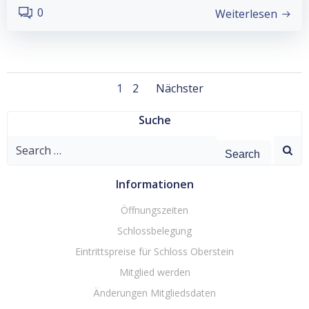
0
Weiterlesen
Posts
Posts
Page
Page
1
2
Nächster
navigation
navigation
Suche
Search
for:
Informationen
Öffnungszeiten
Schlossbelegung
Eintrittspreise für Schloss Oberstein
Mitglied werden
Änderungen Mitgliedsdaten