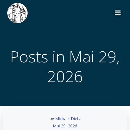
Zum
Inhalt
springen
Posts in Mai 29,
2026
by
Michael Dietz
Mai 29, 2026