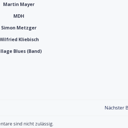
Martin Mayer
MDH
Simon Metzger
Wilfried Kliebisch
illage Blues (Band)
Post
Nächster B
navigation
are sind nicht zulässig.