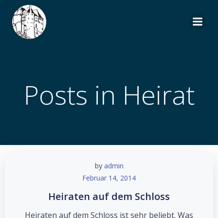
Zum
Inhalt
springen
Posts in Heirat
by
admin
Februar 14, 2014
Heiraten auf dem Schloss
Heiraten auf dem Schloss ist sehr beliebt. Was