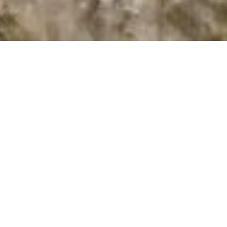
by
admin
Februar 2, 2015
Impressum
Anbieterinformationen: Burgenverein Schloss
Oberstein e.V., Schloss, 55743 Idar-Oberstein,
Vertretungsberechtigt: Ralph Effgen (info@schloss-
oberstein.de) Technisch Verantwortlicher: Joachim
Schwarz […]
0
Weiterlesen