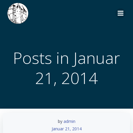
Zum
Inhalt
springen
Posts in Januar
21, 2014
by
admin
Januar 21, 2014