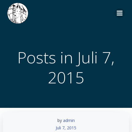
Zum
Inhalt
springen
Posts in Juli 7,
2015
by
admin
Juli 7, 2015