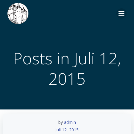
Zum
Inhalt
springen
Posts in Juli 12,
2015
by
admin
Juli 12, 2015