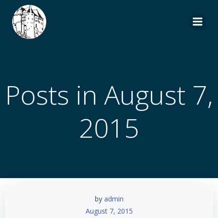
Zum
Inhalt
springen
Posts in August 7,
2015
by
admin
August 7, 2015