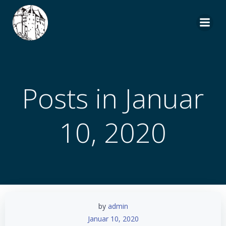
Zum
Inhalt
springen
Posts in Januar
10, 2020
by
admin
Januar 10, 2020