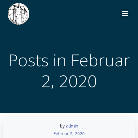
Zum
Inhalt
springen
Posts in Februar
2, 2020
by
admin
Februar 2, 2020