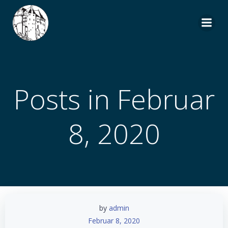
Zum
Inhalt
springen
Posts in Februar
8, 2020
by
admin
Februar 8, 2020