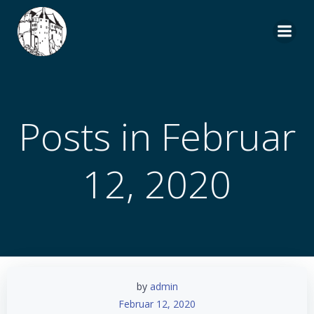
Zum
Inhalt
springen
Posts in Februar
12, 2020
by
admin
Februar 12, 2020