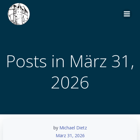
Zum
Inhalt
springen
Posts in März 31,
2026
by
Michael Dietz
März 31, 2026