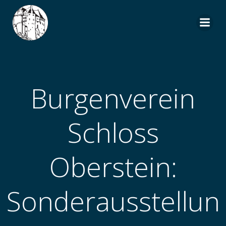
Zum
Inhalt
springen
Burgenverein
Schloss
Oberstein:
Sonderausstellun