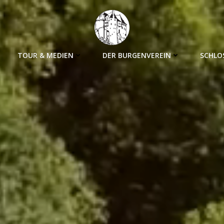
TOUR & MEDIEN
DER BURGENVEREIN
SCHLO