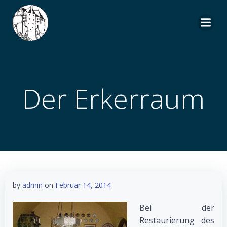
Zum
Inhalt
springen
Der Erkerraum
by
admin
on
Februar 14, 2014
Bei der
Restaurierung des