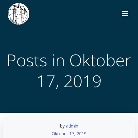
Zum
Inhalt
springen
Posts in Oktober
17, 2019
by
admin
Oktober 17, 2019