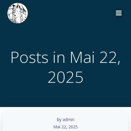
Zum
Inhalt
springen
Posts in Mai 22,
2025
by
admin
Mai 22, 2025