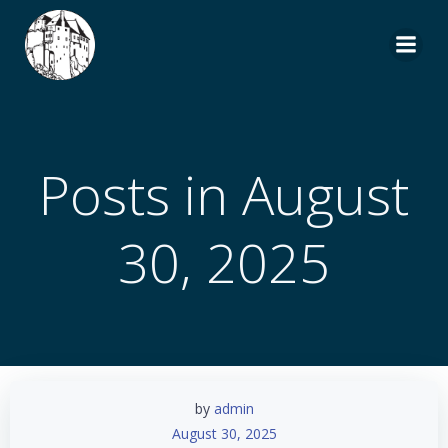
Zum
Inhalt
springen
Posts in August
30, 2025
by
admin
August 30, 2025