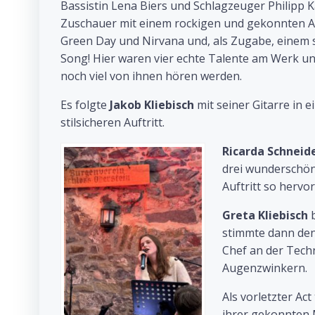
Bassistin Lena Biers und Schlagzeuger Philipp 
Zuschauer mit einem rockigen und gekonnten Auf
Green Day und Nirvana und, als Zugabe, einem
Song! Hier waren vier echte Talente am Werk und
noch viel von ihnen hören werden.
Es folgte
Jakob Kliebisch
mit seiner Gitarre in 
stilsicheren Auftritt.
Ricarda Schneid
drei wunderschöne
Auftritt so hervo
Greta Kliebisch
b
stimmte dann den
Chef an der Tech
Augenzwinkern.
Als vorletzter Ac
ihrer gekonnten 