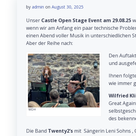
by
admin
on
August 30, 2025
Unser
Castle Open Stage Event am 29.08.25
wa
wenn wir am Anfang ein paar technische Problem
einen Abend voller Musik in unterschiedlichen S
Aber der Reihe nach:
Den Auftak
und ausgefe
Ihnen folg
wie immer g
Wilfried Kl
Great Again
selbstgesch
MDH
des bekenne
Die Band
Twenty2’s
mit Sängerin Leni Sohns , G