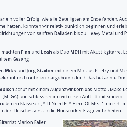
r ein voller Erfolg, wie alle Beteiligten am Ende fanden. Au
e hatten, konnten wir relativ pünktlich beginnen und erle
tilrichtungen von sanften Balladen bis zu Heavy Metal und 
t machten
Finn
und
Leah
als Duo
MDH
mit Akustikgitarre, 
iltem Gesang.
ten
Mikk
und
Jörg Staiber
mit einem Mix aus Poetry und Mus
ekonnt und routiniert dargeboten durch das bekannte Duo
iebisch
schuf mit einem Augenzwinkern das Motto „Make L
“ (MLGA) und schloss seinen virtuosen Auftritt mit seinem
riebenen Klassiker „All I Need Is A Piece Of Meat“, eine H
nden Fleischessers an die Hunsrücker Essgewohnheiten.
itarrist Marlon Faller,