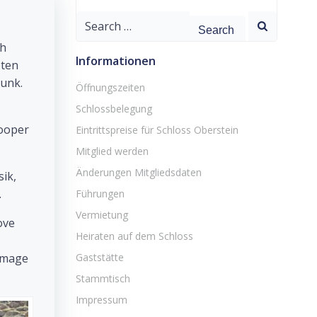
Search
for:
ch
Informationen
bten
Punk.
Öffnungszeiten
Schlossbelegung
Looper
Eintrittspreise für Schloss Oberstein
Mitglied werden
Änderungen Mitgliedsdaten
ik,
.
Führungen
Vermietung
ove
Heiraten auf dem Schloss
ommage
Gaststätte
Stammtisch
Impressum