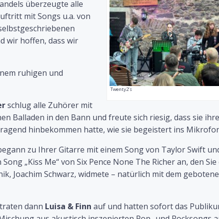
Kandels überzeugte alle
tritt mit Songs u.a. von
 selbstgeschriebenen
 wir hoffen, dass wir
einem ruhigen und
Twenty2’s
er
schlug alle Zuhörer mit
n Balladen in den Bann und freute sich riesig, dass sie ihr
rragend hinbekommen hatte, wie sie begeistert ins Mikrofon 
egann zu Ihrer Gitarre mit einem Song von Taylor Swift un
 Song „Kiss Me“ von Six Pence None The Richer an, den Sie
nik, Joachim Schwarz, widmete – natürlich mit dem geboten
t traten dann
Luisa & Finn
auf und hatten sofort das Publiku
Mischung aus akustisch inszenierten Pop- und Rocksongs a