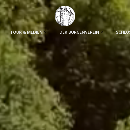
TOUR & MEDIEN
DER BURGENVEREIN
SCHLO