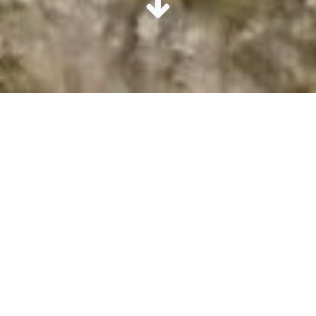
by
Michael Dietz
Juli 31, 2026
Schloss Oberstein öffnet am 2. August
wieder seine Tore!
Nachdem die Bohrarbeiten zu den
Felssicherungsmaßnahmen an den Felsen unterhalb
von Schloss Oberstein eine Sommerpause einlegen
[…]
0
Weiterlesen