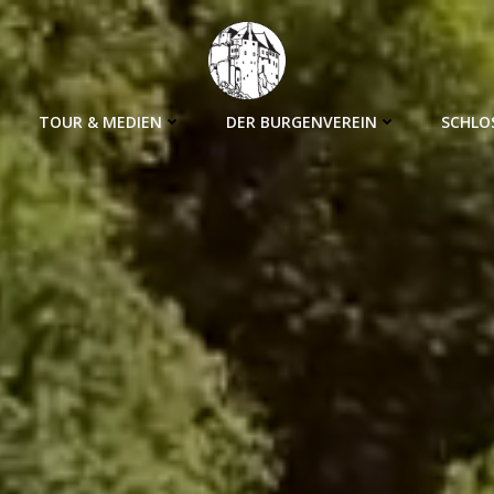
TOUR & MEDIEN
DER BURGENVEREIN
SCHLO